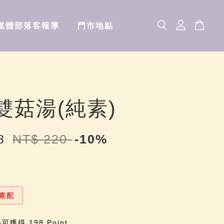
媒體部落客報導
門市地點
雙菇湯(純素)
98
NT$ 220
-10%
素配
獲得 198 Point