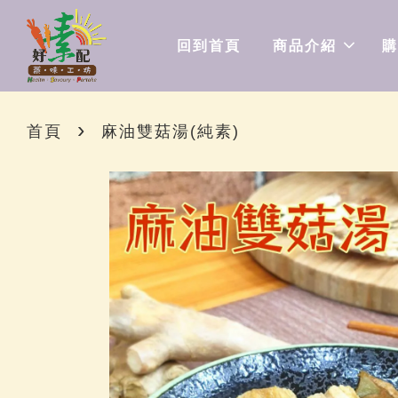
回到首頁
商品介紹
購
›
首頁
麻油雙菇湯(純素)