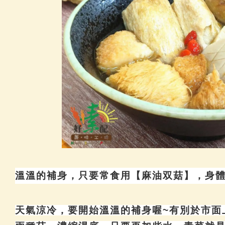
溫溫的補身，只要常食用【麻油双菇】，身
天氣涼冷，要開始溫溫的補身喔
~
有別於市面