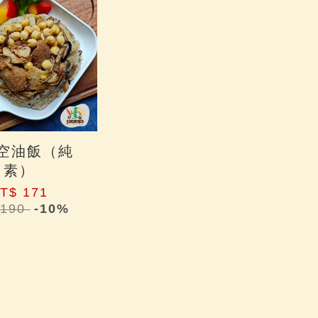
空油飯（純
素）
T$ 171
 190
-10%