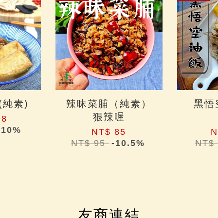
(純素)
辣昧菜脯（純素）
黑悟
狠辣喔
98
-10%
NT$ 85
N
NT$ 95
-10.5%
NT$
友商連結