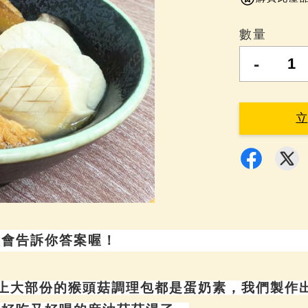
數量
-
體會告訴你答案喔！
上大部份的猴頭菇調理包都是蛋奶素，我們製作