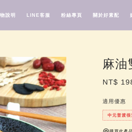
物說明
LINE客服
粉絲專頁
關於好素配
麻油
NT$ 1
適用優惠
中元普渡很
購買此產品可