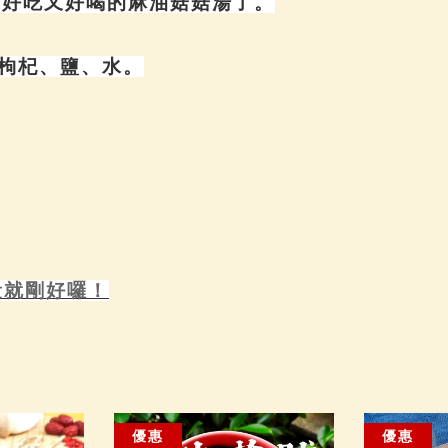
是好吃又好喝的麻油菇菇湯了。
枸杞、鹽、水。
量就剛好囉！
優惠
優惠