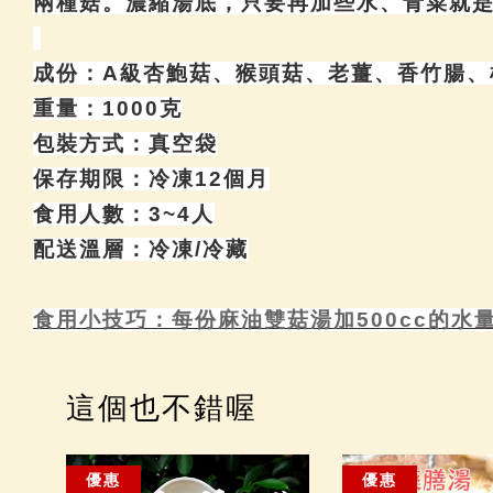
兩種菇。濃縮湯底，只要再加些水、青菜就
成份：
A
級杏鮑菇、猴頭菇、老薑、香竹腸、
重量：
1000
克
包裝方式：真空袋
保存期限：冷凍
12
個月
食用人數：3~4人
配送溫層：冷凍/冷藏
食用小技巧：每份麻油雙菇湯加500cc的水
這個也不錯喔
優惠
優惠