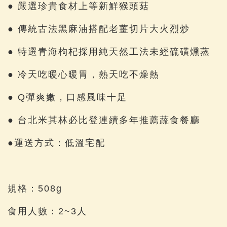
● 嚴選珍貴食材上等新鮮猴頭菇
● 傳統古法黑麻油搭配老薑切片大火烈炒
● 特選青海枸杞採用純天然工法未經硫磺燻蒸
● 冷天吃暖心暖胃，熱天吃不燥熱
● Q彈爽嫩，口感風味十足
● 台北米其林必比登連續多年推薦蔬食餐廳
●運送方式：低溫宅配
規格：508g
食用人數：2~3人