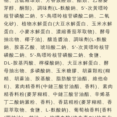
物、含硫雜環類、芳香族醛類、酯類、乙基麥
芽醇、酮類)、調味劑(L-麩酸鈉、5'-次黃嘌呤
核苷磷酸二鈉、5'-鳥嘌呤核苷磷酸二鈉、二氧
化矽)、植物水解蛋白(大豆水解蛋白、玉米水解
蛋白、小麥水解蛋白、濃縮番茄萃取物)、酵母
抽出物、椰子油]、釀造醬油、調味劑(L-麩酸
鈉、胺基乙酸、琥珀酸二鈉、5'-次黃嘌呤核苷
磷酸二鈉、5'-鳥嘌呤核苷磷酸二鈉、食鹽、
DL-胺基丙酸、檸檬酸鈉)、大豆水解蛋白、酵
母抽出物、多磷酸鈉、玉米糖膠、胡蔴顆粒(糊
精、胡蔴油、胺基酸、脂肪酸甘油酯、維他命
E)、素肉精香料(中鏈三酸甘油酯、香料)、素肉
精香料粉(麥芽糊精、中鏈三酸甘油酯、辛烯基
丁二酸鈉澱粉、香料)、香菇精粉(麥芽糊精、香
菇萃取物、食鹽、L-麩酸鈉)、葡萄柚香料[香料