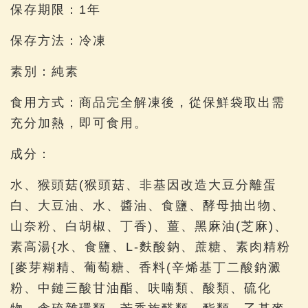
保存期限：1年
保存方法：冷凍
素別：純素
食用方式：商品完全解凍後，從保鮮袋取出需
充分加熱，即可食用。
成分：
水、猴頭菇(猴頭菇、非基因改造大豆分離蛋
白、大豆油、水、醬油、食鹽、酵母抽出物、
山奈粉、白胡椒、丁香)、薑、黑麻油(芝麻)、
素高湯{水、食鹽、L-麩酸鈉、蔗糖、素肉精粉
[麥芽糊精、葡萄糖、香料(辛烯基丁二酸鈉澱
粉、中鏈三酸甘油酯、呋喃類、酸類、硫化