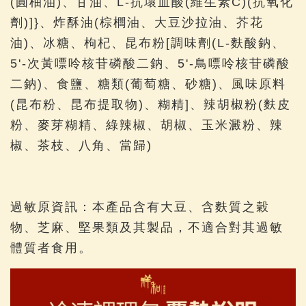
(圓柚油)、甘油、L-抗壞血酸(維生素C)(抗氧化
劑)]}、炸酥油(棕櫚油、大豆沙拉油、芥花
油)、冰糖、枸杞、昆布粉[調味劑(L-麩酸鈉、
5'-次黃嘌呤核苷磷酸二鈉、5'-鳥嘌呤核苷磷酸
二鈉)、食鹽、糖類(葡萄糖、砂糖)、風味原料
(昆布粉、昆布提取物)、糊精]、辣胡椒粉(麩皮
粉、麥芽糊精、綠辣椒、胡椒、玉米澱粉、辣
椒、茶枝、八角、當歸)
過敏原資訊：本產品含有大豆、含麩質之穀
物、芝麻、堅果類及其製品，不適合對其過敏
體質者食用。