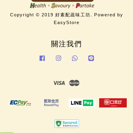
Copyright © 2019 好素配蔬味工坊. Powered by
EasyStore
關注我們
Facebook
Instagram
Whatsapp
Line
Visa
Master