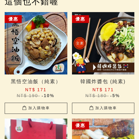
這個也不錯喔
優惠
優惠
黑悟空油飯（純素）
韓國炸醬包 (純素)
NT$ 171
NT$ 171
NT$ 190
-10%
NT$ 180
-5%
加入購物車
加入購物車
優惠