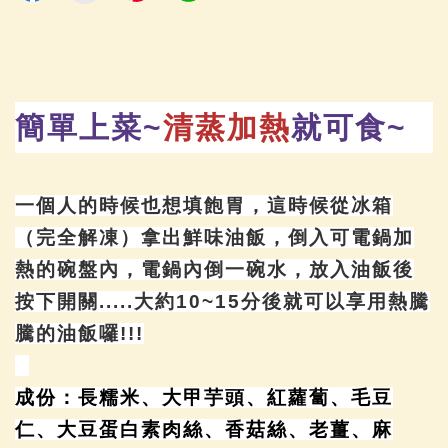
簡單上菜~
清蒸加熱
就可食~
一個人的時候也想填飽胃，這時候從冰箱
（完全解凍）拿出鮮味油飯，倒入可電鍋加
熱的碗盤內，電鍋內倒一碗水，放入油飯後
按下開關.....大約10~15分後就可以享用熱騰
騰的油飯囉!!!
成份：長糯米、大甲芋頭、紅蘿蔔、毛豆
仁、大豆蛋白素肉絲、香菇絲、老薑、麻