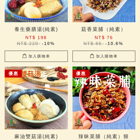
養生藥膳湯(純素)
菇香菜脯（純素）
NT$ 198
NT$ 76
NT$ 220
-10%
NT$ 85
-10.6%
加入購物車
加入購物車
優惠
優惠
麻油雙菇湯(純素)
辣昧菜脯（純素）狠