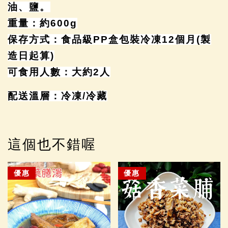
油、鹽。
重量：約600g
保存方式：食品級PP盒包裝冷凍12個月(製
造日起算)
可食用人數：大約2人
配送溫層：冷凍/冷藏
這個也不錯喔
優惠
優惠