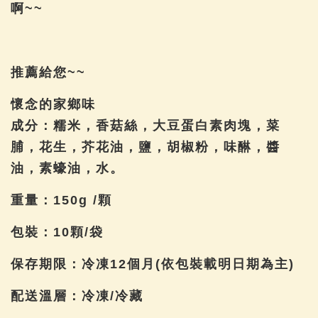
啊~~
推薦給您~~
懷念的家鄉味
成分：糯米，香菇絲，大豆蛋白素肉塊，菜
脯，花生，芥花油，鹽，胡椒粉，味醂，醬
油，素蠔油，水。
重量：150g /顆
包裝：10顆/袋
保存期限：冷凍12個月(依包裝載明日期為主)
配送溫層：冷凍/冷藏