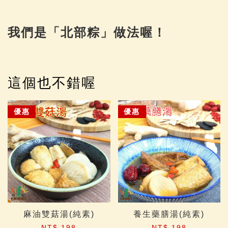
我們是「北部粽」做法喔！
這個也不錯喔
優惠
優惠
麻油雙菇湯(純素)
養生藥膳湯(純素)
NT$ 198
NT$ 198