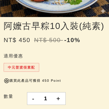
阿嬤古早粽10入裝(純素)
NT$ 450
NT$ 500
-10%
適用優惠
中元普渡很素配
購買此產品可獲得 450 Point
數量
-
+