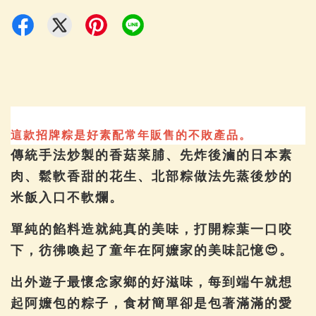
這款招牌粽是好素配常年販售的不敗產品。
傳統手法炒製的香菇菜脯、先炸後滷的日本素
肉、鬆軟香甜的花生、北部粽做法先蒸後炒的
米飯入口不軟爛。
單純的餡料造就純真的美味，打開粽葉一口咬
下，彷彿喚起了童年在阿嬤家的美味記憶😍。
出外遊子最懷念家鄉的好滋味，每到端午就想
起阿嬤包的粽子，食材簡單卻是包著滿滿的愛