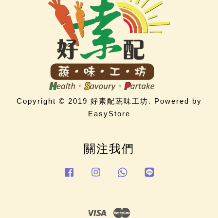
Copyright © 2019 好素配蔬味工坊. Powered by
EasyStore
關注我們
Facebook
Instagram
Whatsapp
Line
Visa
Master