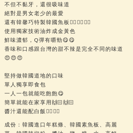
不但不黏牙，還很吸味道
絕對是男女老少的最愛
還有韓馨巧特製韓國魚板👍🏻👍🏻👍🏻
使用獨家技術油炸成金黃色
鮮味濃郁，Q彈有嚼勁😋😋
香味和口感跟台灣的甜不辣是完全不同的味道
😍😍😍
堅持做韓國道地的口味
單人獨享即食包
一人一包就能吃飽飽😋
簡單就能在家享用🙌🏻🙌🏻
醬汁還能配白飯👍🏻👍🏻
成份：韓國進口年糕條、韓國素魚板、高麗