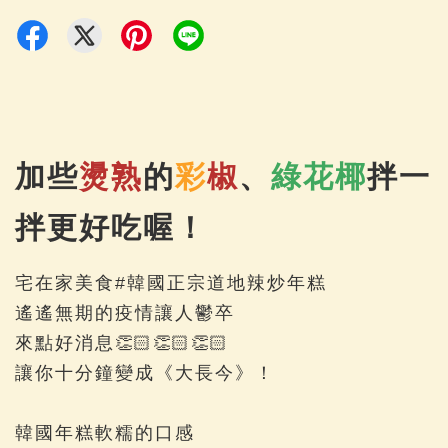
加些
燙熟
的
彩
椒
、
綠花椰
拌一
拌更好吃喔！
宅在家美食#韓國正宗道地辣炒年糕
遙遙無期的疫情讓人鬱卒
來點好消息👏🏻👏🏻👏🏻
讓你十分鐘變成《大長今》！
韓國年糕軟糯的口感