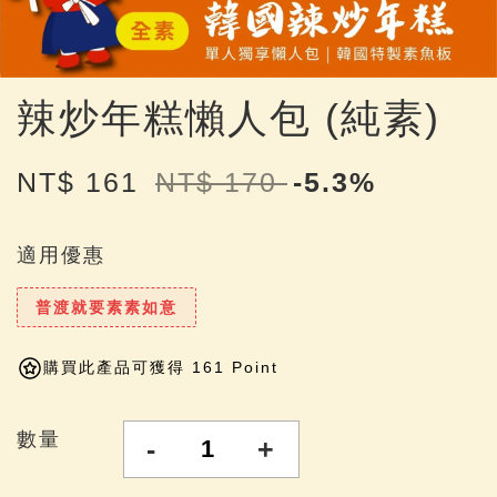
辣炒年糕懶人包 (純素)
NT$ 161
NT$ 170
-5.3%
適用優惠
普渡就要素素如意
購買此產品可獲得 161 Point
數量
-
+