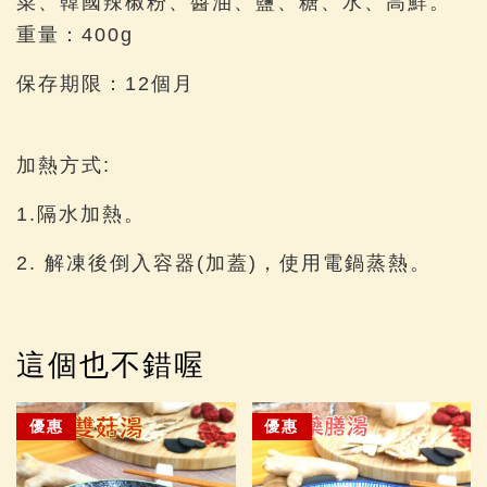
菜、韓國辣椒粉、醬油、鹽、糖、水、高鮮。
重量：400g
保存期限：12個月
加熱方式:
1.隔水加熱。
2. 解凍後倒入容器(加蓋)，使用電鍋蒸熱。
這個也不錯喔
優惠
優惠