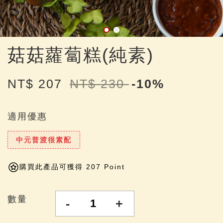
菇菇蘿蔔糕(純素)
NT$ 207
NT$ 230
-10%
適用優惠
中元普渡很素配
購買此產品可獲得 207 Point
數量
-
+