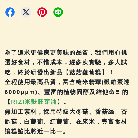
為了追求更健康更美味的品質，我們用心挑
選好食材，不惜成本，經多次實驗，多人試
吃，終於研發出新品【菇菇蘿蔔糕】！
全程使用最高品質，富含糙米精華(榖維素達
6000ppm)、豐富的植物固醇及維他命E 的
【
RIZI米麩胚芽油
】。
無加工素料，採用特級大冬菇、香菇絲、杏
鮑菇，白蘿蔔、紅蘿蔔、在來米，豐富食材
讓糕餡比將近一比一。