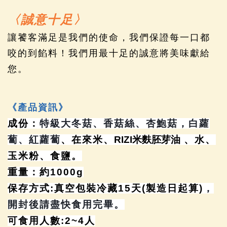
〈誠意十足〉
讓饕客滿足是我們的使命，我們保證每一口都
咬的到餡料！我們用最十足的誠意將美味獻給
您。
《產品資訊》
成份：
特級大冬菇、香菇絲、杏鮑菇，白蘿
蔔、紅蘿蔔
、在來米、
RIZI米麩胚芽油
、水、
玉米粉、食鹽。
重量：約1000g
保存方式:真空包裝冷藏15天(製造日起算)
，
開封後請盡快食用完畢。
可食用人數:2~4人