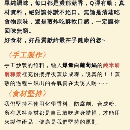
單純調味，每口都是濃郁菇香，Q彈有勁；真
材實料，絕對讓你讚不絕口。無論是清蒸吃
食物原味，還是煎炸吃酥軟口感，一定讓你
回味無窮。
好食材，好品質獻給最在乎健康的您~
〈手工製作〉
手工炒製的餡料，融入
爆量白蘿蔔絲
的
純米研
磨粿漿
裡充份攪拌後蒸炊成粿，說真的！！蒸
熟的過程中飄出的香氣實在太誘人啊~~~
〈食材堅持〉
我們堅持不使用化學香料、防腐劑、合成粉。
所有原料食材都是自己敢吃進身體裡，才能用
來製作產品，健康是我們堅持的原則。