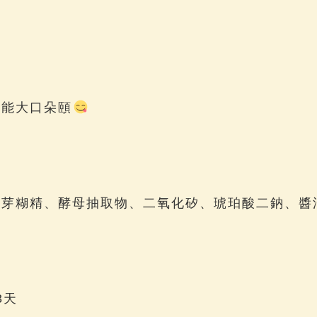
就能大口朵頤
麥芽糊精、酵母抽取物、二氧化矽、琥珀酸二鈉、醬
3天