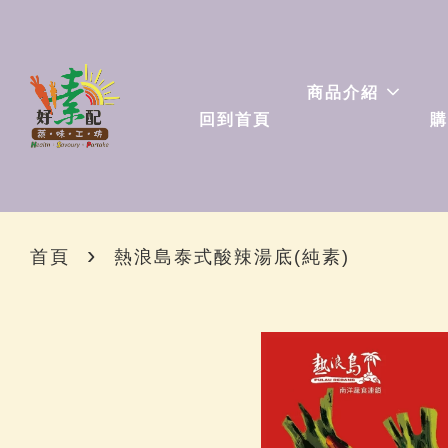
商品介紹
回到首頁
購
›
首頁
熱浪島泰式酸辣湯底(純素)