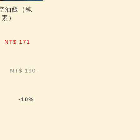
空油飯（純
素）
NT$ 171 
NT$ 190 
-10%