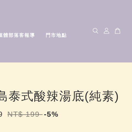
媒體部落客報導
門市地點
島泰式酸辣湯底(純素)
89
NT$ 199
-5%