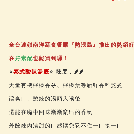
全台連鎖南洋蔬食餐廳『熱浪島』推出的熱銷
在
好素配
也能買到囉！
⭐
泰式酸辣湯底
⭐
辣度：
🌶
🌶
大量有機檸檬香茅、檸檬葉等新鮮香料熬煮
讓爽口、酸辣的湯頭入喉後
還能在嘴中回味漸漸竄出的香氣
外酸辣內清甜的口感讓您忍不住一口接一口