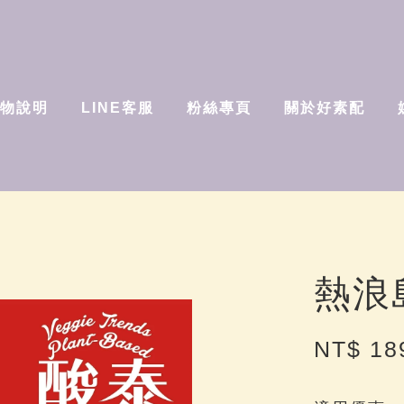
物說明
LINE客服
粉絲專頁
關於好素配
熱浪
NT$ 1