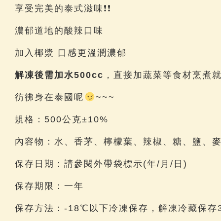
享受完美的泰式滋味❗❗
濃郁道地的酸辣口味
加入椰漿 口感更溫潤濃郁
解凍後需加水500cc
，直接加蔬菜等食材烹煮
彷彿身在泰國呢
~~~
規格：500公克±10%
內容物：水、香茅、檸檬葉、辣椒、糖、鹽、
保存日期：請參閱外帶袋標示(年/月/日)
保存期限：一年
保存方法：-18℃以下冷凍保存，解凍冷藏保存