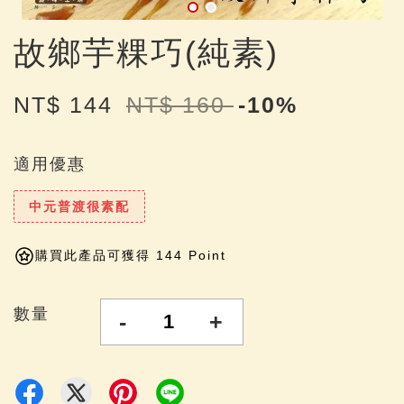
故鄉芋粿巧(純素)
NT$ 144
NT$ 160
-10%
適用優惠
中元普渡很素配
購買此產品可獲得 144 Point
數量
-
+