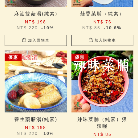
麻油雙菇湯(純素)
菇香菜脯（純素）
NT$ 198
NT$ 76
NT$ 220
-10%
NT$ 85
-10.6%
加入購物車
加入購物車
優惠
優惠
養生藥膳湯(純素)
辣昧菜脯（純素）狠
辣喔
NT$ 198
NT$ 220
-10%
NT$ 85