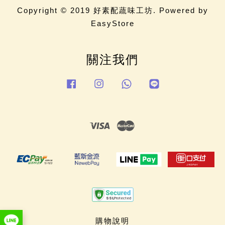
Copyright © 2019 好素配蔬味工坊. Powered by
EasyStore
關注我們
Facebook
Instagram
Whatsapp
Line
Visa
Master
購物說明