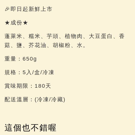
🎉即日起新鮮上市
★成份★
蓬萊米、糯米、芋頭、植物肉、大豆蛋白、香
菇、鹽、芥花油、胡椒粉、水。
重量：650g
規格：5入/盒/冷凍
賞味期限：180天
配送溫層：(冷凍/冷藏)
這個也不錯喔