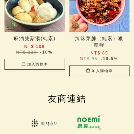
麻油雙菇湯(純素)
辣昧菜脯（純素）狠
辣喔
NT$ 198
NT$ 220
-10%
NT$ 85
NT$ 95
-10.5%
加入購物車
加入購物車
友商連結