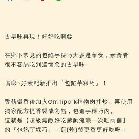
古早味再現！好好吃啊😋
在鄉下常見的包餡芋粿巧大多是葷食，素食者
很不容易吃到這懷念的古早味。
噹啷~好素配新推出『包餡芋粿巧』！
香菇爆香後加入Omnipork植物肉拌炒，再使用
獨家配方提香製成內餡，包進芋粿巧內。
這就是【超級無敵好吃感動流淚一次吃兩個】
的『包餡芋粿巧』！煎(炸)後更香更好吃喔！