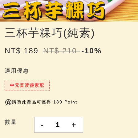
三杯芋粿巧(純素)
NT$ 189
NT$ 210
-10%
適用優惠
中元普渡很素配
購買此產品可獲得 189 Point
數量
-
+