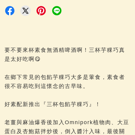
要不要來杯素食無酒精啤酒啊！三杯芋粿巧真
是太好吃啊😋
在鄉下常見的包餡芋粿巧大多是葷食，素食者
很不容易吃到這懷念的古早味。
好素配新推出『三杯包餡芋粿巧』！
老薑與麻油爆香後加入Omnipork植物肉、大豆
蛋白及杏鮑菇拌炒後，倒入醬汁入味，最後關